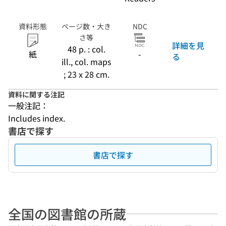
資料形態
ページ数・大き
NDC
さ等
詳細を見
48 p. : col.
紙
-
る
ill., col. maps
; 23 x 28 cm.
資料に関する注記
一般注記：
Includes index.
書店で探す
書店で探す
全国の図書館の所蔵