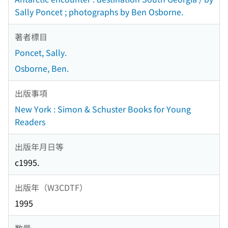
Sally Poncet ; photographs by Ben Osborne.
著者標目
Poncet, Sally.
Osborne, Ben.
出版事項
New York : Simon & Schuster Books for Young
Readers
出版年月日等
c1995.
出版年（W3CDTF）
1995
数量