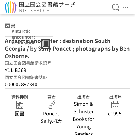
検索を開
メニ
本文へ移動
図書
Antarctic
encounter :
Antarctic encounter : destination South
destination
Georgia / by Sally Poncet ; photographs by Ben
South Georgia /
by Sally Poncet ;
Osborne.
photographs by
国立国会図書館請求記号
Ben Osborne.
Y11-B269
国立国会図書館書誌ID
000007897340
資料種別
著者
出版者
出版年
Simon &
Schuster
図書
Poncet,
c1995.
Books for
Sally.ほか
Young
Readers