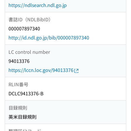
https://ndlsearch.ndl.go.jp
書誌ID（NDLBibID）
000007897340
http://id.ndl.go.jp/bib/000007897340
LC control number
94013376
https://lccn.loc.gov/94013376
RLIN番号
DCLC9413376-B
目録規則
英米目録規則
整理区分コード