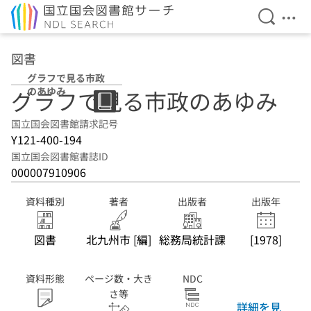
検索を開
メニ
本文へ移動
図書
グラフで見る市政
のあゆみ
グラフで見る市政のあゆみ
国立国会図書館請求記号
Y121-400-194
国立国会図書館書誌ID
000007910906
資料種別
著者
出版者
出版年
図書
北九州市 [編]
総務局統計課
[1978]
資料形態
ページ数・大き
NDC
さ等
詳細を見