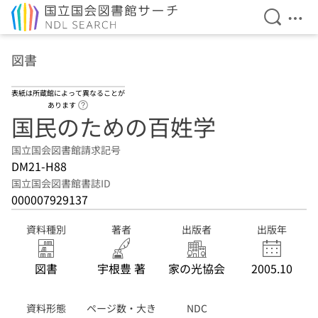
検索を開
メニ
本文へ移動
図書
表紙は所蔵館によって異なることが
ヘルプページへのリンク
あります
国民のための百姓学
国立国会図書館請求記号
DM21-H88
国立国会図書館書誌ID
000007929137
資料種別
著者
出版者
出版年
図書
宇根豊 著
家の光協会
2005.10
資料形態
ページ数・大き
NDC