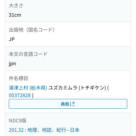
大きさ
31cm
出版地（国名コード）
JP
本文の言語コード
jpn
件名標目
湯津上村 (栃木県)
ユズカミムラ (トチギケン)
(
00372828
)
典拠
NDC9版
291.32 : 地理．地誌．紀行--日本