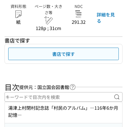
資料形態
ページ数・大き
NDC
さ等
詳細を見
る
紙
291.32
128p ; 31cm
書店で探す
書店で探す
目次
提供元：国立国会図書館
ヘルプページへのリンク
キー
湯津上村閉村記念誌「村民のアルバム」―116年6か月
記憶―