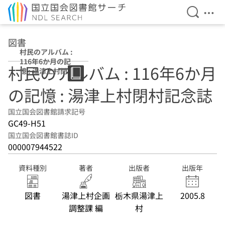
検索を開
メニ
本文へ移動
図書
村民のアルバム :
116年6か月の記
村民のアルバム : 116年6か月
憶 : 湯津上村閉村
記念誌
の記憶 : 湯津上村閉村記念誌
国立国会図書館請求記号
GC49-H51
国立国会図書館書誌ID
000007944522
資料種別
著者
出版者
出版年
図書
湯津上村企画
栃木県湯津上
2005.8
調整課 編
村