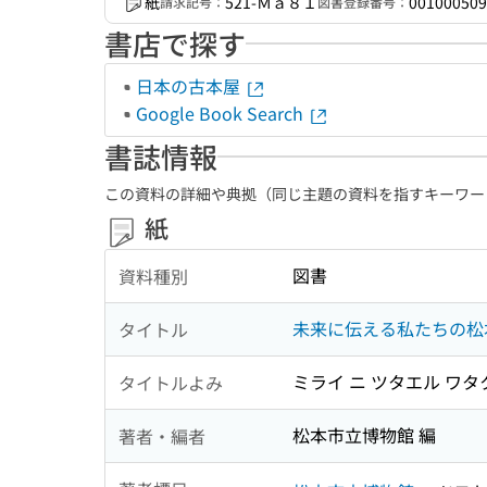
紙
521-Ｍａ８１
001000509
請求記号：
図書登録番号：
書店で探す
日本の古本屋
Google Book Search
書誌情報
この資料の詳細や典拠（同じ主題の資料を指すキーワー
紙
図書
資料種別
未来に伝える私たちの松本
タイトル
ミライ ニ ツタエル ワタ
タイトルよみ
松本市立博物館 編
著者・編者