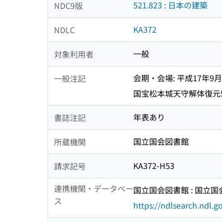
521.823 : 日本の建築
NDC9版
KA372
NDLC
一般
対象利用者
会期・会場: 平成17年9月
一般注記
国宝松本城天守解体復元
年表あり
書誌注記
国立国会図書館
所蔵機関
KA372-H53
請求記号
連携機関・データベー
国立国会図書館 : 国立
ス
https://ndlsearch.ndl.go