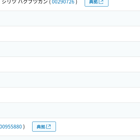
 シリツ ハクブツカン
(
00290726
)
典拠
00955880
)
典拠