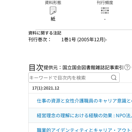
資料形態
刊行頻度
紙
-
資料に関する注記
刊行巻次：
1巻1号 (2005年12月)-
目次
提供元：国立国会図書館雑誌記事索引
ヘ
キーワ
17(1):2021.12
仕事の資源と女性介護職員のキャリア意識との
経営理念の理解における経験の効果 : NP
職業的アイデンティティとキャリア・アウトカ