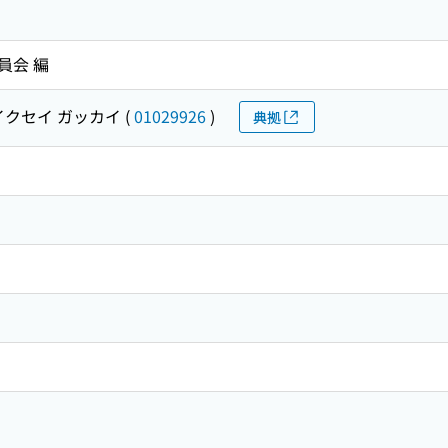
員会 編
イクセイ ガッカイ
(
01029926
)
典拠