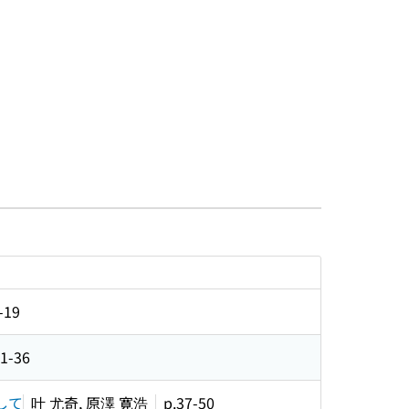
-19
21-36
して
叶 尤奇, 原澤 寛浩
p.37-50