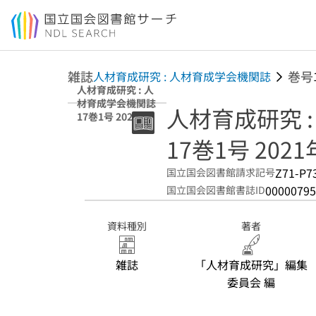
本文へ移動
雑誌
巻号
人材育成研究 : 人材育成学会機関誌
人材育成研究 : 人
材育成学会機関誌
人材育成研究 
17巻1号 2021年
12月
17巻1号 202
Z71-P7
国立国会図書館請求記号
00000795
国立国会図書館書誌ID
資料種別
著者
雑誌
「人材育成研究」編集
委員会 編