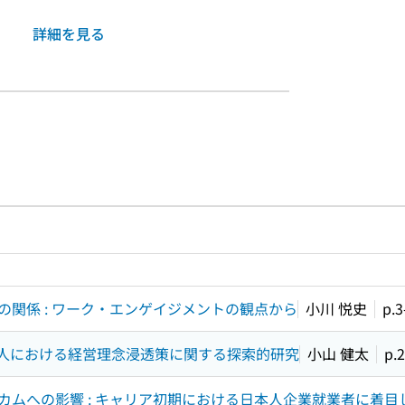
詳細を見る
ルプページへのリンク
ードで目次内を検索
関係 : ワーク・エンゲイジメントの観点から
小川 悦史
p.3
O法人における経営理念浸透策に関する探索的研究
小山 健太
p.
ムへの影響 : キャリア初期における日本人企業就業者に着目