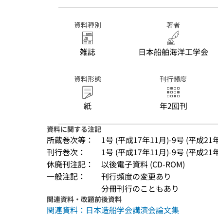
資料種別
著者
雑誌
日本船舶海洋工学会
資料形態
刊行頻度
紙
年2回刊
資料に関する注記
所蔵巻次等：
1号 (平成17年11月)-9号 (平成21
刊行巻次：
1号 (平成17年11月)-9号 (平成21
休廃刊注記：
以後電子資料 (CD-ROM)
一般注記：
刊行頻度の変更あり
分冊刊行のこともあり
関連資料・改題前後資料
関連資料：日本造船学会講演会論文集