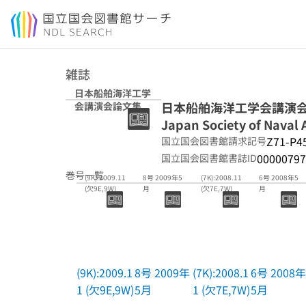
本文へ移動
雑誌
日本船舶海洋工学
日本船舶海洋工学会講演会論文集 =
会講演会論文集
Japan Society of Naval 
Z71-P4
国立国会図書館請求記号
00000797
国立国会図書館書誌ID
巻号一覧
(9K):2009.11
8号 2009年5
(7K):2008.11
6号 2008年5
(欠9E,9W)
月
(欠7E,7W)
月
(9K):2009.1
8号 2009年
(7K):2008.1
6号 2008年
1 (欠9E,9W)
5月
1 (欠7E,7W)
5月