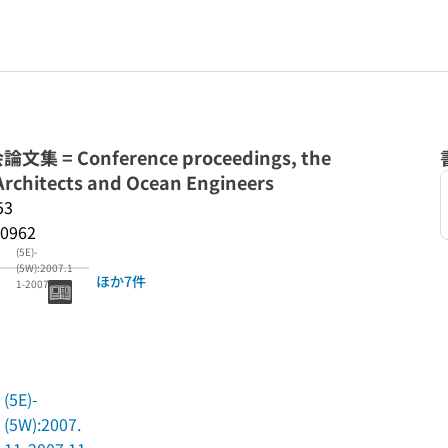
 Conference proceedings, the
Architects and Ocean Engineers
53
0962
(5E)-
(5W):2007.1
ほか7件
1-2007.11
(5E)-
(5W):2007.