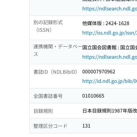
https://ndlsearch.ndl.
別の記録形式
他媒体版 : 2424-1628
（ISSN）
http://iss.ndl.go.jp/iss
連携機関・データベー
国立国会図書館 : 国立
ス
https://ndlsearch.ndl.go
000007970962
書誌ID（NDLBibID）
http://id.ndl.go.jp/bib
01010665
全国書誌番号
日本目録規則1987年版
目録規則
131
整理区分コード