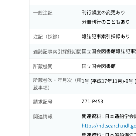
刊行頻度の変更あり
一般注記
分冊刊行のこともあり
雑誌記事索引採録あり
注記（採録）
国立国会図書館雑誌記事索引 (
雑誌記事索引採録期間
国立国会図書館
所蔵機関
所蔵巻次・年月次（所
1号 (平成17年11月)-9号 
蔵事項）
Z71-P453
請求記号
関連資料 : 日本造船学
関連情報
https://ndlsearch.ndl.
関連資料 : 日本船舶海洋工学