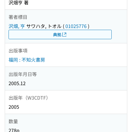
沢畑亨 著
著者標目
沢畑, 亨
サワハタ, トオル
(
01025776
)
典拠
出版事項
福岡 : 不知火書房
出版年月日等
2005.12
出版年（W3CDTF）
2005
数量
278p