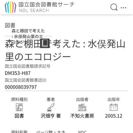
検索を開
メニ
本文へ移動
図書
森と棚田で考えた
: 水俣発山里のエ
森と棚田で考えた : 水俣発山
コロジー
里のエコロジー
国立国会図書館請求記号
DM353-H87
国立国会図書館書誌ID
000008039797
資料種別
著者
出版者
出版年
図書
沢畑亨 著
不知火書房
2005.12
資料形態
ページ数・大き
NDC