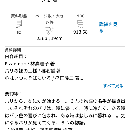
資料形態
ページ数・大き
NDC
さ等
詳細を見
る
紙
913.68
226p ; 19cm
資料詳細
内容細目：
Kizaemon / 林真理子 著
パリの裸の王様 / 椎名誠 著
心はいつもそばにいる / 盛田隆二 著...
すべて見る
要約等：
パリから、なにかが始まる－。６人の物語の名手が描き出
したそれぞれのパリは、時に優しく、時に冷たく、ある時
はバラ色の喜びに包まれ、ある時は悲しみに暮れる…。気
になるパリが見えてくる、６つの物語。
（提供元: サピエ図書館資料検索）