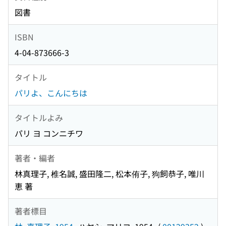
図書
ISBN
4-04-873666-3
タイトル
パリよ、こんにちは
タイトルよみ
パリ ヨ コンニチワ
著者・編者
林真理子, 椎名誠, 盛田隆二, 松本侑子, 狗飼恭子, 唯川
恵 著
著者標目