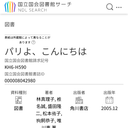
検索を開
メニ
本文へ移動
図書
表紙は所蔵館によって異なることが
ヘルプページへのリンク
あります
パリよ、こんにちは
国立国会図書館請求記号
KH6-H590
国立国会図書館書誌ID
000008042980
資料種別
著者
出版者
出版年
林真理子, 椎
名誠, 盛田隆
図書
角川書店
2005.12
二, 松本侑子,
狗飼恭子, 唯
川恵 著