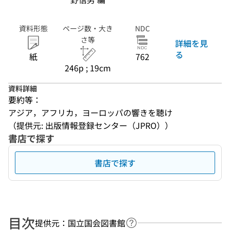
資料形態
ページ数・大き
NDC
さ等
詳細を見
る
紙
762
246p ; 19cm
資料詳細
要約等：
アジア，アフリカ，ヨーロッパの響きを聴け
（提供元: 出版情報登録センター（JPRO））
書店で探す
書店で探す
目次
提供元：国立国会図書館
ヘルプページへのリンク