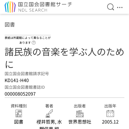
検索を開
メニ
本文へ移動
図書
表紙は所蔵館によって異なることが
ヘルプページへのリンク
あります
諸民族の音楽を学ぶ人のため
に
国立国会図書館請求記号
KD141-H40
国立国会図書館書誌ID
000008052097
資料種別
著者
出版者
出版年
図書
櫻井哲男, 水
世界思想社
2005.12
野信男 編