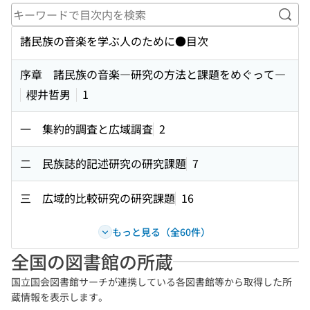
キー
諸民族の音楽を学ぶ人のために●目次
序章 諸民族の音楽―研究の方法と課題をめぐって―
櫻井哲男
1
一 集約的調査と広域調査
2
二 民族誌的記述研究の研究課題
7
三 広域的比較研究の研究課題
16
もっと見る（全60件）
全国の図書館の所蔵
国立国会図書館サーチが連携している各図書館等から取得した所
蔵情報を表示します。