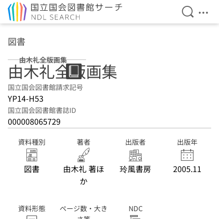
検索を開
メニ
本文へ移動
図書
由木礼全版画集
由木礼全版画集
国立国会図書館請求記号
YP14-H53
国立国会図書館書誌ID
000008065729
資料種別
著者
出版者
出版年
図書
由木礼 著ほ
玲風書房
2005.11
か
資料形態
ページ数・大き
NDC