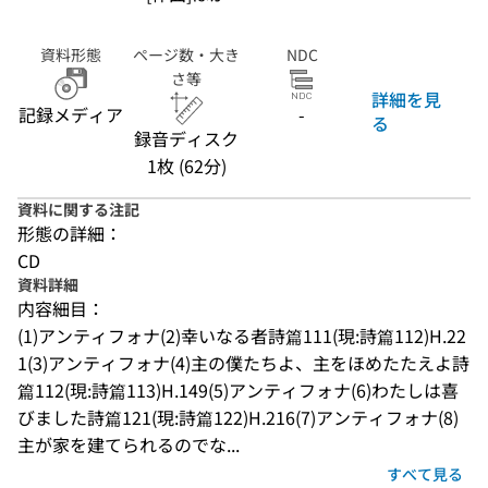
資料形態
ページ数・大き
NDC
さ等
詳細を見
記録メディア
-
る
録音ディスク
1枚 (62分)
資料に関する注記
形態の詳細：
CD
資料詳細
内容細目：
(1)アンティフォナ(2)幸いなる者詩篇111(現:詩篇112)H.22
1(3)アンティフォナ(4)主の僕たちよ、主をほめたたえよ詩
篇112(現:詩篇113)H.149(5)アンティフォナ(6)わたしは喜
びました詩篇121(現:詩篇122)H.216(7)アンティフォナ(8)
主が家を建てられるのでな...
すべて見る