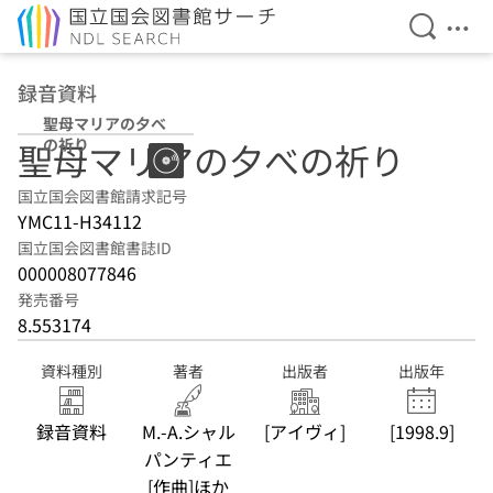
検索を開
メニ
本文へ移動
録音資料
聖母マリアの夕べ
の祈り
聖母マリアの夕べの祈り
国立国会図書館請求記号
YMC11-H34112
国立国会図書館書誌ID
000008077846
発売番号
8.553174
資料種別
著者
出版者
出版年
録音資料
M.-A.シャル
[アイヴィ]
[1998.9]
パンティエ
[作曲]ほか