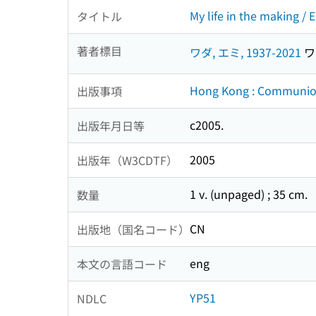
My life in the making /
タイトル
著者標目
ワダ, エミ, 1937-2021
ワダ
Hong Kong : Communi
出版事項
c2005.
出版年月日等
2005
出版年（W3CDTF）
1 v. (unpaged) ; 35 cm.
数量
CN
出版地（国名コード）
eng
本文の言語コード
YP51
NDLC