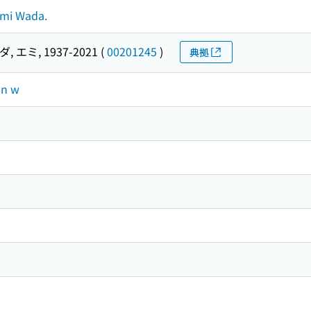
 Emi Wada.
, エミ, 1937-2021
(
00201245
)
典拠
on w