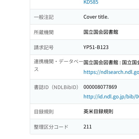
KD585
Cover title.
一般注記
国立国会図書館
所蔵機関
YP51-B123
請求記号
連携機関・データベー
国立国会図書館 : 国立
ス
https://ndlsearch.ndl.go
000008077869
書誌ID（NDLBibID）
http://id.ndl.go.jp/bib
英米目録規則
目録規則
211
整理区分コード