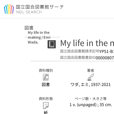
本文へ移動
図書
My life in the
making / Emi
My life in the
Wada.
YP51-B
国立国会図書館請求記号
00000807
国立国会図書館書誌ID
資料種別
著者
図書
ワダ, エミ, 1937-2021
資料形態
ページ数・大きさ等
1 v. (unpaged) ; 35 cm.
紙