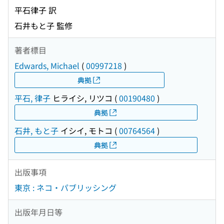
平石律子 訳
石井もと子 監修
著者標目
Edwards, Michael
(
00997218
)
典拠
平石, 律子
ヒライシ, リツコ
(
00190480
)
典拠
石井, もと子
イシイ, モトコ
(
00764564
)
典拠
出版事項
東京 : ネコ・パブリッシング
出版年月日等