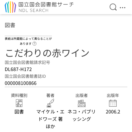
検索を開
メニ
本文へ移動
図書
表紙は所蔵館によって異なることが
ヘルプページへのリンク
あります
こだわりの赤ワイン
国立国会図書館請求記号
DL687-H172
国立国会図書館書誌ID
000008100866
資料種別
著者
出版者
出版年
図書
マイケル・エ
ネコ・パブリ
2006.2
ドワーズ 著
ッシング
ほか