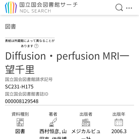
検索を開
メニ
本文へ移動
図書
表紙は所蔵館によって異なることが
ヘルプページへのリンク
あります
Diffusion・perfusion MRI一
望千里
国立国会図書館請求記号
SC231-H175
国立国会図書館書誌ID
000008129548
資料種別
著者
出版者
出版年
図書
西村恒彦, 山
メジカルビュ
2006.3
田惠, 伊藤博
ー社