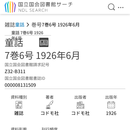
検索を開
メニ
本文へ移動
雑誌
巻号
童話
7巻6号 1926年6月
童話 7巻6号 1926
年6月
童話
7巻6号 1926年6月
国立国会図書館請求記号
Z32-B311
国立国会図書館書誌ID
000008131509
資料種別
著者
出版者
出版年
雑誌
コドモ社
コドモ社
1926
資料形態
刊行頻度