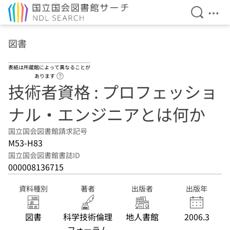
検索を開
メニ
本文へ移動
図書
表紙は所蔵館によって異なることが
ヘルプページへのリンク
あります
技術者資格 : プロフェッショ
ナル・エンジニアとは何か
国立国会図書館請求記号
M53-H83
国立国会図書館書誌ID
000008136715
資料種別
著者
出版者
出版年
図書
科学技術倫理
地人書館
2006.3
フォーラム