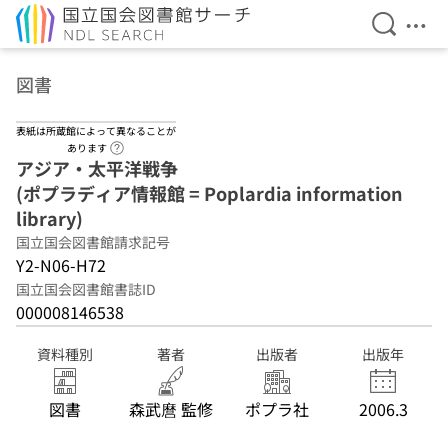
検索を開
メニ
本文へ移動
図書
表紙は所蔵館によって異なることが
ヘルプページへのリンク
あります
アジア・太平洋戦争
(ポプラディア情報館 = Poplardia information
library)
国立国会図書館請求記号
Y2-N06-H72
国立国会図書館書誌ID
000008146538
資料種別
著者
出版者
出版年
図書
森武麿 監修
ポプラ社
2006.3