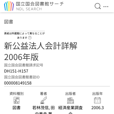
検索を開
メニ
本文へ移動
図書
表紙は所蔵館によって異なることが
ヘルプページへのリンク
あります
新公益法人会計詳解
2006年版
国立国会図書館請求記号
DH151-H157
国立国会図書館書誌ID
000008149158
資料種別
著者
出版者
出版年
図書
若林茂信, 田
経済産業調査
2006.3
中義幸 著
会