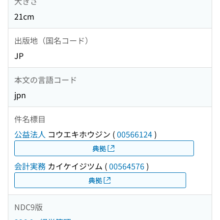
大きさ
21cm
出版地（国名コード）
JP
本文の言語コード
jpn
件名標目
公益法人
コウエキホウジン
(
00566124
)
典拠
会計実務
カイケイジツム
(
00564576
)
典拠
NDC9版