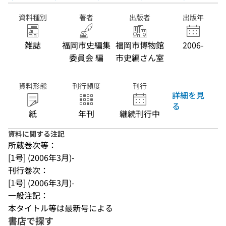
資料種別
著者
出版者
出版年
雑誌
福岡市史編集
福岡市博物館
2006-
委員会 編
市史編さん室
資料形態
刊行頻度
刊行
詳細を見
る
紙
年刊
継続刊行中
資料に関する注記
所蔵巻次等：
[1号] (2006年3月)-
刊行巻次：
[1号] (2006年3月)-
一般注記：
本タイトル等は最新号による
書店で探す