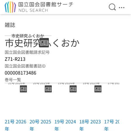
検索を開
メニ
本文へ移動
雑誌
市史研究ふくおか
市史研究ふくおか
国立国会図書館請求記号
Z71-R213
国立国会図書館書誌ID
000008173486
巻号一覧
21号 2026年
20号 2025年
19号 2024年
18号 2023年
17号 2022年
21号 2026
20号 2025
19号 2024
18号 2023
17号 2022
年
年
年
年
年