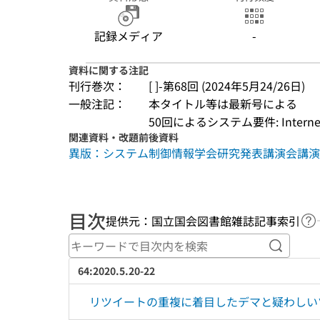
記録メディア
-
資料に関する注記
刊行巻次：
[ ]-第68回 (2024年5月24/26日)
一般注記：
本タイトル等は最新号による
50回によるシステム要件: Internet E
関連資料・改題前後資料
異版：システム制御情報学会研究発表講演会講演論文
目次
提供元：国立国会図書館雑誌記事索引
ヘ
キーワ
64:2020.5.20-22
リツイートの重複に着目したデマと疑わしい