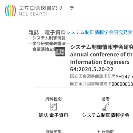
本文へ移動
雑誌 電子資料
システム制御情報学会研究発表
システム制御情報
学会研究発表講演
システム制御情報学会研究発表講
会講演論文集
annual conference of th
64:2020.5.20-22
Information Engineers
64:2020.5.20-22
YH247-
国立国会図書館請求記号
00000818
国立国会図書館書誌ID
資料種別
著者
雑誌 電子資料
システム制御情報学会
資料形態
刊行頻度