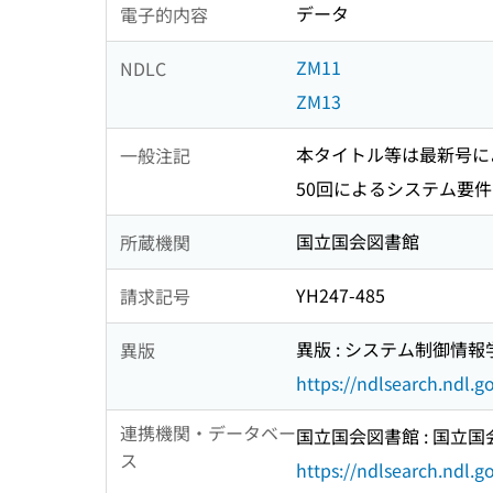
データ
電子的内容
ZM11
NDLC
ZM13
本タイトル等は最新号に
一般注記
50回によるシステム要件: Inte
国立国会図書館
所蔵機関
YH247-485
請求記号
異版 : システム制御情報
異版
https://ndlsearch.ndl.
連携機関・データベー
国立国会図書館 : 国立
ス
https://ndlsearch.ndl.go