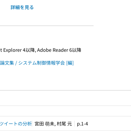
詳細を見る
xplorer 4以降, Adobe Reader 6以降
集 / システム制御情報学会 [編]
ルプページへのリンク
ードで目次内を検索
ツイートの分析
宮田 萌未, 村尾 元
p.1-4