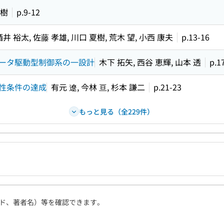
裕樹
p.9-12
酒井 裕太, 佐藤 孝雄, 川口 夏樹, 荒木 望, 小西 康夫
p.13-16
ータ駆動型制御系の一設計
木下 拓矢, 西谷 恵輝, 山本 透
p.1
性条件の達成
有元 遼, 今林 亘, 杉本 謙二
p.21-23
もっと見る（全229件）
ド、著者名）等を確認できます。