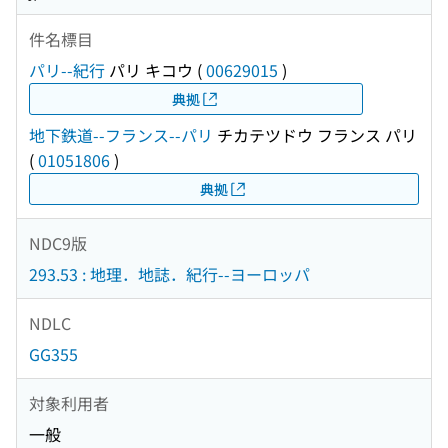
件名標目
パリ--紀行
パリ キコウ
(
00629015
)
典拠
地下鉄道--フランス--パリ
チカテツドウ フランス パリ
(
01051806
)
典拠
NDC9版
293.53 : 地理．地誌．紀行--ヨーロッパ
NDLC
GG355
対象利用者
一般