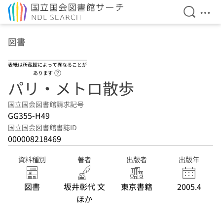
検索を開
メニ
本文へ移動
図書
表紙は所蔵館によって異なることが
ヘルプページへのリンク
あります
パリ・メトロ散歩
国立国会図書館請求記号
GG355-H49
国立国会図書館書誌ID
000008218469
資料種別
著者
出版者
出版年
図書
坂井彰代 文
東京書籍
2005.4
ほか