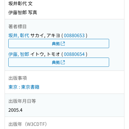
坂井彰代 文
伊藤智郎 写真
著者標目
坂井, 彰代
サカイ, アキヨ
(
00880653
)
典拠
伊藤, 智郎
イトウ, トモオ
(
00880654
)
典拠
出版事項
東京 : 東京書籍
出版年月日等
2005.4
出版年（W3CDTF）