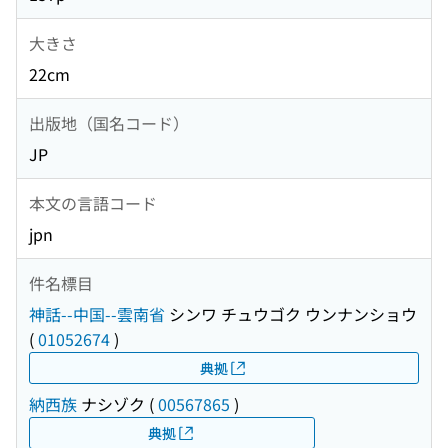
大きさ
22cm
出版地（国名コード）
JP
本文の言語コード
jpn
件名標目
神話--中国--雲南省
シンワ チュウゴク ウンナンショウ
(
01052674
)
典拠
納西族
ナシゾク
(
00567865
)
典拠