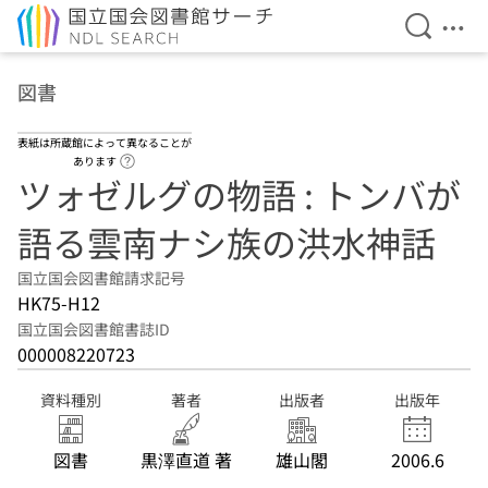
検索を開
メニ
本文へ移動
図書
表紙は所蔵館によって異なることが
ヘルプページへのリンク
あります
ツォゼルグの物語 : トンバが
語る雲南ナシ族の洪水神話
国立国会図書館請求記号
HK75-H12
国立国会図書館書誌ID
000008220723
資料種別
著者
出版者
出版年
図書
黒澤直道 著
雄山閣
2006.6