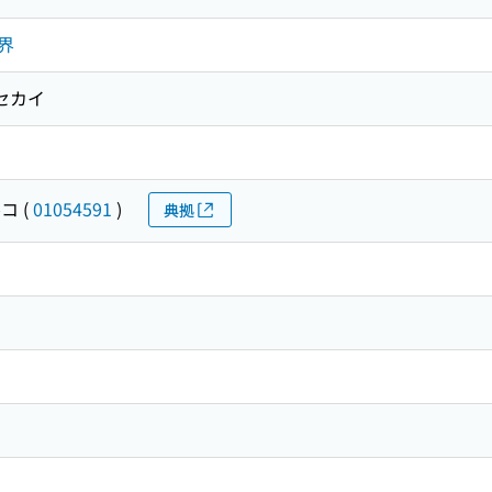
界
セカイ
ルコ
(
01054591
)
典拠