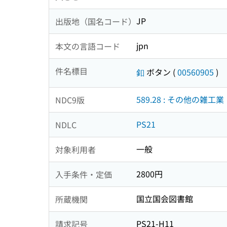
JP
出版地（国名コード）
jpn
本文の言語コード
件名標目
釦
ボタン
(
00560905
)
589.28 : その他の雑工業
NDC9版
PS21
NDLC
一般
対象利用者
2800円
入手条件・定価
国立国会図書館
所蔵機関
PS21-H11
請求記号