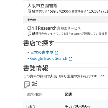
大阪市立図書館
紙
589.2//2006
102034775
請求記号：
図書登録番号：
その他
CiNii Research
検索サービス
紙
遷移先のサイトで、CiNii Researchが連携してい
書店で探す
日本の古本屋
Google Book Search
書誌情報
この資料の詳細や典拠（同じ主題の資料を指すキーワー
紙
図書
資料種別
4-87790-066-7
ISBN