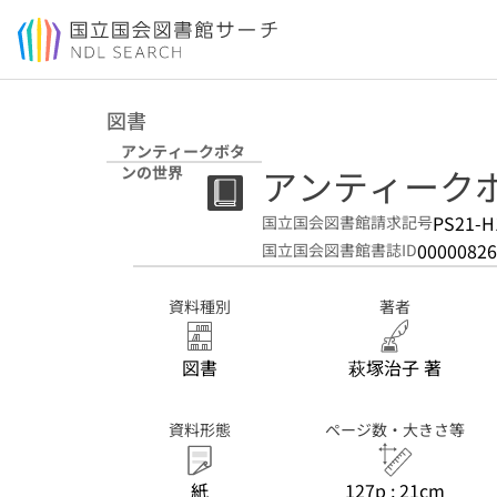
本文へ移動
図書
アンティークボタ
アンティーク
ンの世界
PS21-H
国立国会図書館請求記号
00000826
国立国会図書館書誌ID
資料種別
著者
図書
萩塚治子 著
資料形態
ページ数・大きさ等
紙
127p ; 21cm