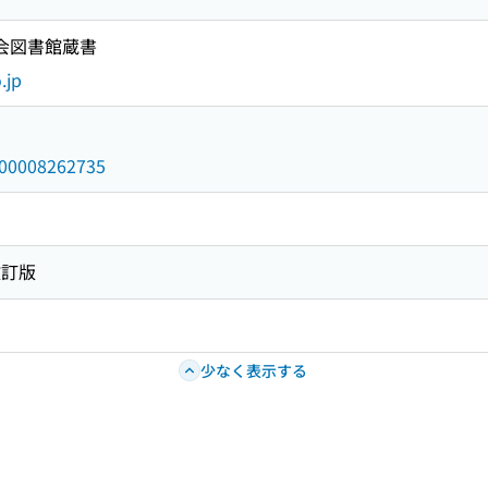
国会図書館蔵書
.jp
/000008262735
改訂版
少なく表示する