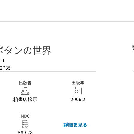
ボタンの世界
11
2735
出版者
出版年
柏書店松原
2006.2
NDC
詳細を見る
589.28