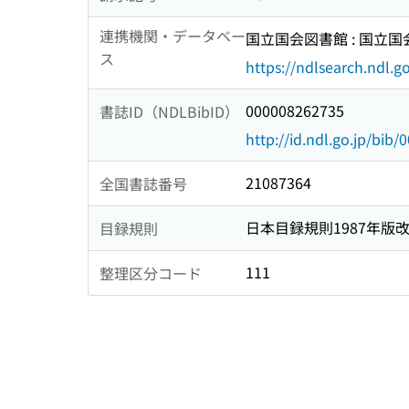
連携機関・データベー
国立国会図書館 : 国立
ス
https://ndlsearch.ndl.go
000008262735
書誌ID（NDLBibID）
http://id.ndl.go.jp/bib
21087364
全国書誌番号
日本目録規則1987年版
目録規則
111
整理区分コード