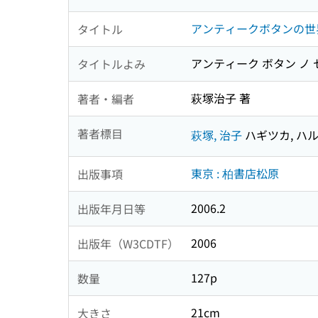
アンティークボタンの世
タイトル
アンティーク ボタン ノ 
タイトルよみ
萩塚治子 著
著者・編者
著者標目
萩塚, 治子
ハギツカ, ハ
東京 : 柏書店松原
出版事項
2006.2
出版年月日等
2006
出版年（W3CDTF）
127p
数量
21cm
大きさ