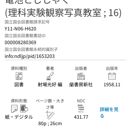
(理科実験観察写真教室 ; 16)
国立国会図書館請求記号
Y11-N06-H620
国立国会図書館書誌ID
000008280369
国立国会図書館永続的識別子
info:ndljp/pid/1653203
資料種別
著者
出版者
出版年
図書
射場光好 編
蘭書房新社
1958.11
資料形態
ページ数・大き
NDC
さ等
詳細を見
る
紙・デジタル
431.77
80p ; 26cm