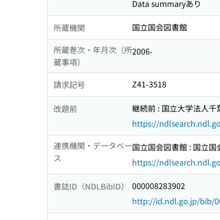
Data summaryあり
国立国会図書館
所蔵機関
所蔵巻次・年月次（所
2006-
蔵事項）
Z41-3518
請求記号
継続前 : 国立大学法人千
改題前
https://ndlsearch.ndl.
連携機関・データベー
国立国会図書館 : 国立
ス
https://ndlsearch.ndl.go
000008283902
書誌ID（NDLBibID）
http://id.ndl.go.jp/bib