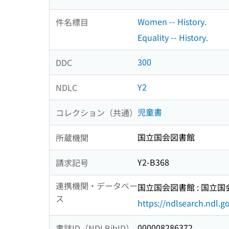
Women -- History.
件名標目
Equality -- History.
300
DDC
Y2
NDLC
児童書
コレクション（共通）
国立国会図書館
所蔵機関
Y2-B368
請求記号
連携機関・データベー
国立国会図書館 : 国立
ス
https://ndlsearch.ndl.go
000008286372
書誌ID（NDLBibID）