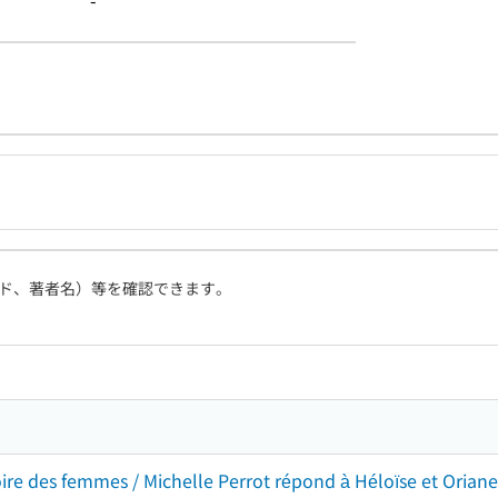
-
ド、著者名）等を確認できます。
istoire des femmes / Michelle Perrot répond à Héloïse et Oriane