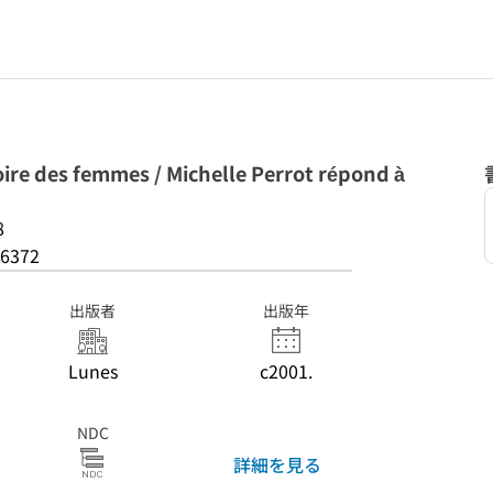
istoire des femmes / Michelle Perrot répond à
8
6372
出版者
出版年
Lunes
c2001.
NDC
詳細を見る