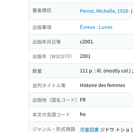
著者標目
Perrot, Michelle, 1928-
Évreux : Lunes
出版事項
c2001.
出版年月日等
2001
出版年（W3CDTF）
111 p. : ill. (mostly col.)
数量
Histoire des femmes
並列タイトル等
FR
出版地（国名コード）
fre
本文の言語コード
ジャンル・形式用語
児童図書
ジドウ トショ