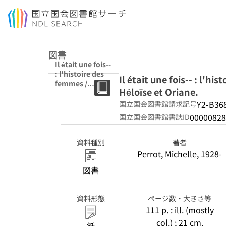
本文へ移動
図書
Il était une fois--
: l'histoire des
Il était une fois-- : l'h
femmes /
Héloïse et Oriane.
Michelle Perrot
répond à
Y2-B36
国立国会図書館請求記号
Héloïse et
00000828
国立国会図書館書誌ID
Oriane.
資料種別
著者
Perrot, Michelle, 1928-
図書
資料形態
ページ数・大きさ等
111 p. : ill. (mostly
col.) ; 21 cm.