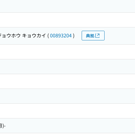
ジョウホウ キョウカイ
(
00893204
)
典拠
月)-