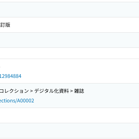
改訂版
4
d/12984884
レクション > デジタル化資料 > 雑誌
lections/A00002