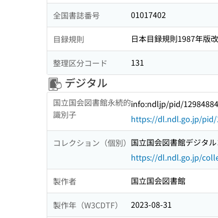
01017402
全国書誌番号
日本目録規則1987年版
目録規則
131
整理区分コード
デジタル
国立国会図書館永続的
info:ndljp/pid/1298488
識別子
https://dl.ndl.go.jp/pi
国立国会図書館デジタルコ
コレクション（個別）
https://dl.ndl.go.jp/col
国立国会図書館
製作者
2023-08-31
製作年（W3CDTF）