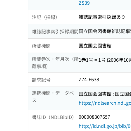
ZS39
雑誌記事索引採録あり
注記（採録）
国立国会図書館雑誌記事索引 1 
雑誌記事索引採録期間
国立国会図書館
所蔵機関
所蔵巻次・年月次（所
1巻1号 = 1号 (2006年10
蔵事項）
Z74-F638
請求記号
連携機関・データベー
国立国会図書館 : 国立
ス
https://ndlsearch.ndl.go
000008307657
書誌ID（NDLBibID）
http://id.ndl.go.jp/bib