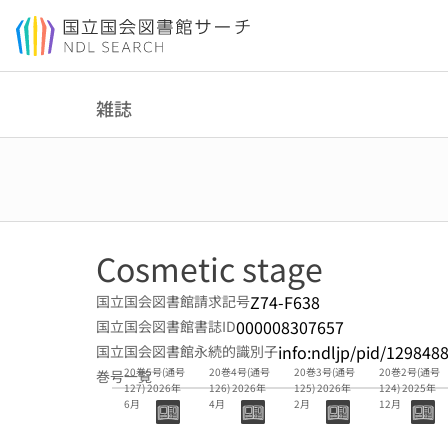
本文へ移動
雑誌
Cosmetic stage
Z74-F638
国立国会図書館請求記号
000008307657
国立国会図書館書誌ID
info:ndljp/pid/129848
国立国会図書館永続的識別子
20巻5号(通号
20巻4号(通号
20巻3号(通号
20巻2号(通号
巻号一覧
127) 2026年
126) 2026年
125) 2026年
124) 2025年
6月
4月
2月
12月