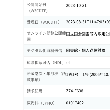
公開開始日
2023-10-31
（W3CDTF）
2023-08-31T11:47:03+0
受理日（W3CDTF）
オンライン閲覧公開範
国立国会図書館内限定公
囲
図書館・個人送信対象
デジタル化資料送信
可
遠隔複写可否（NDL）
所蔵巻次・年月次（所
1巻1号 = 1号 (2006年10
蔵事項）
Z74-F638
請求記号
01017402
原資料（JPNO）