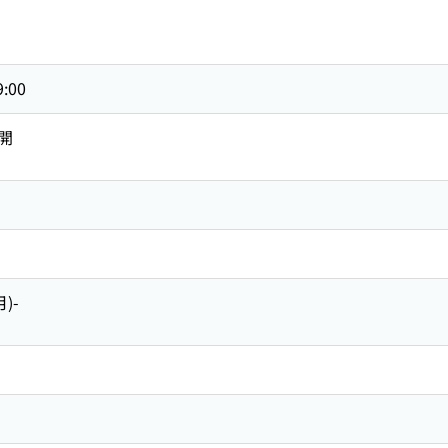
9:00
開
月)-