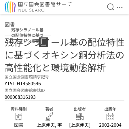
検索を開
メニ
本文へ移動
図書
残存シラノール基
の配位特性に基づ
残存シラノール基の配位特性
くオキシン銅分析
法の高性能化と環
に基づくオキシン銅分析法の
境動態解析
高性能化と環境動態解析
国立国会図書館請求記号
Y151-H14580546
国立国会図書館書誌ID
000008316193
資料種別
著者
出版者
出版年
図書
上原伸夫, 宇
[上原伸夫]
2002-2004