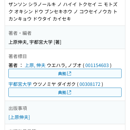
ザンソン シラノールキ ノ ハイイ トクセイ ニ モトズ
ク オキシン ドウ ブンセキホウ ノ コウセイノウカ ト
カンキョウ ドウタイ カイセキ
著者・編者
上原伸夫, 宇都宮大学 [著]
著者標目
著者 ：
上原, 伸夫
ウエハラ, ノブオ
(
001154603
)
典拠
宇都宮大学
ウツノミヤ ダイガク
(
00308172
)
典拠
出版事項
[上原伸夫]