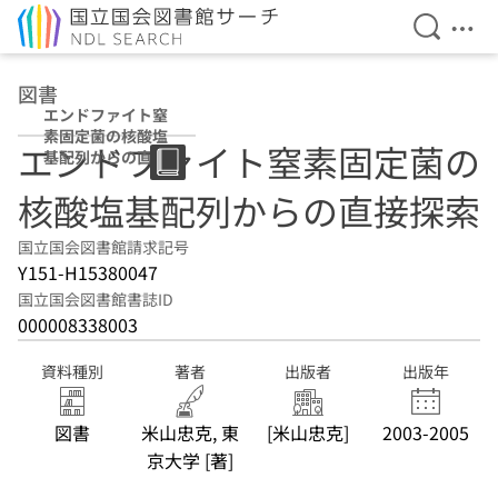
検索を開
メニ
本文へ移動
図書
エンドファイト窒
素固定菌の核酸塩
エンドファイト窒素固定菌の
基配列からの直接
探索
核酸塩基配列からの直接探索
国立国会図書館請求記号
Y151-H15380047
国立国会図書館書誌ID
000008338003
資料種別
著者
出版者
出版年
図書
米山忠克, 東
[米山忠克]
2003-2005
京大学 [著]