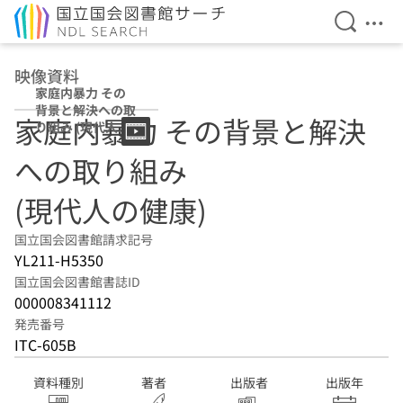
検索を開
メニ
本文へ移動
映像資料
家庭内暴力 その
背景と解決への取
家庭内暴力 その背景と解決
り組み (現代人の
健康)
への取り組み
(現代人の健康)
国立国会図書館請求記号
YL211-H5350
国立国会図書館書誌ID
000008341112
発売番号
ITC-605B
資料種別
著者
出版者
出版年