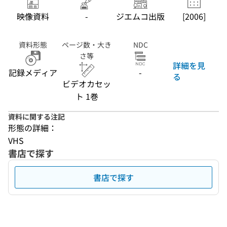
映像資料
-
ジエムコ出版
[2006]
資料形態
ページ数・大き
NDC
さ等
詳細を見
記録メディア
-
る
ビデオカセッ
ト 1巻
資料に関する注記
形態の詳細：
VHS
書店で探す
書店で探す