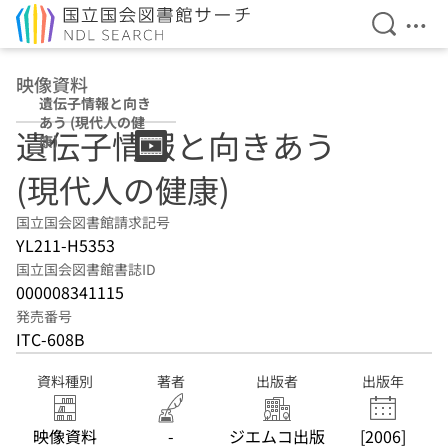
検索を開
メニ
本文へ移動
映像資料
遺伝子情報と向き
あう (現代人の健
遺伝子情報と向きあう
康)
(現代人の健康)
国立国会図書館請求記号
YL211-H5353
国立国会図書館書誌ID
000008341115
発売番号
ITC-608B
資料種別
著者
出版者
出版年
映像資料
-
ジエムコ出版
[2006]