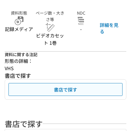
資料形態
ページ数・大き
NDC
さ等
詳細を見
記録メディア
-
る
ビデオカセッ
ト 1巻
資料に関する注記
形態の詳細：
VHS
書店で探す
書店で探す
書店で探す