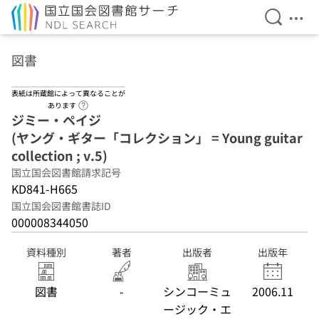
検索を開
メニ
本文へ移動
図書
表紙は所蔵館によって異なることが
ヘルプページへのリンク
あります
ジミー・ペイジ
(ヤング・ギター「コレクション」 = Young guitar
collection ; v.5)
国立国会図書館請求記号
KD841-H665
国立国会図書館書誌ID
000008344050
資料種別
著者
出版者
出版年
図書
-
シンコーミュ
2006.11
ージック・エ