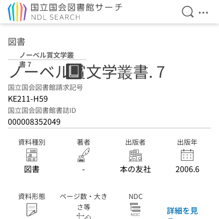
検索を開
メニ
本文へ移動
図書
ノーベル賞文学叢
書 7
ノーベル賞文学叢書. 7
国立国会図書館請求記号
KE211-H59
国立国会図書館書誌ID
000008352049
資料種別
著者
出版者
出版年
図書
-
本の友社
2006.6
資料形態
ページ数・大き
NDC
さ等
詳細を見