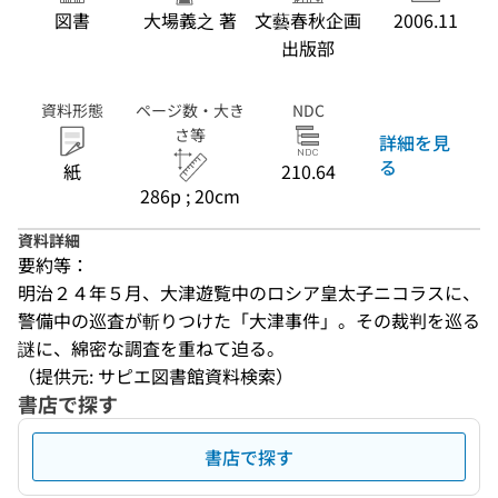
図書
大場義之 著
文藝春秋企画
2006.11
出版部
資料形態
ページ数・大き
NDC
さ等
詳細を見
る
紙
210.64
286p ; 20cm
資料詳細
要約等：
明治２４年５月、大津遊覧中のロシア皇太子ニコラスに、
警備中の巡査が斬りつけた「大津事件」。その裁判を巡る
謎に、綿密な調査を重ねて迫る。
（提供元: サピエ図書館資料検索）
書店で探す
書店で探す