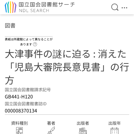
検索を開
メニ
本文へ移動
図書
表紙は所蔵館によって異なることが
ヘルプページへのリンク
あります
大津事件の謎に迫る : 消えた
「児島大審院長意見書」の行
方
国立国会図書館請求記号
GB441-H120
国立国会図書館書誌ID
000008370134
資料種別
著者
出版者
出版年