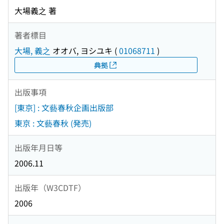
大場義之 著
著者標目
大場, 義之
オオバ, ヨシユキ
(
01068711
)
典拠
出版事項
[東京] : 文藝春秋企画出版部
東京 : 文藝春秋 (発売)
出版年月日等
2006.11
出版年（W3CDTF）
2006