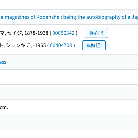
e magazines of Kodansha : being the autobiography of a Jap
, セイジ, 1878-1938
(
00056342
)
典拠
, シュンキチ, -1965
(
00404708
)
典拠
ess
3 cm.