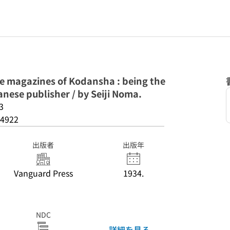
e magazines of Kodansha : being the
nese publisher / by Seiji Noma.
3
4922
出版者
出版年
Vanguard Press
1934.
NDC
詳細を見る