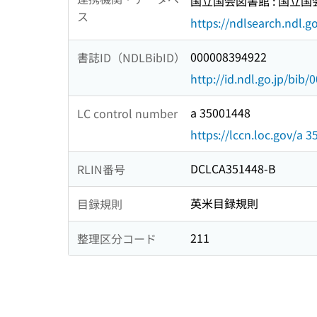
国立国会図書館 : 国立
ス
https://ndlsearch.ndl.go
000008394922
書誌ID（NDLBibID）
http://id.ndl.go.jp/bib
a 35001448
LC control number
https://lccn.loc.gov/a 
DCLCA351448-B
RLIN番号
英米目録規則
目録規則
211
整理区分コード