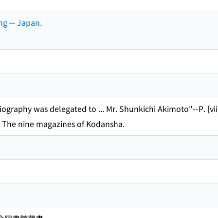
ng -- Japan.
ography was delegated to ... Mr. Shunkichi Akimoto"--P. [vii
le: The nine magazines of Kodansha.