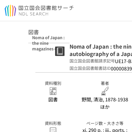
本文へ移動
図書
Noma of Japan :
the nine
Noma of Japan : the nin
magazines of
autobiography of a Japa
Kodansha :
being the
UE17-B
国立国会図書館請求記号
autobiography
00000839
国立国会図書館書誌ID
of a Japanese
publisher / by
Seiji Noma.
資料種別
著者
図書
野間, 清治, 1878-1938
ほか
資料形態
ページ数・大きさ等
xi, 290 p. : iii., ports. ;