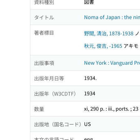
図書
資料種別
Noma of Japan : the nin
タイトル
著者標目
野間, 清治, 1878-1938
ノマ
秋元, 俊吉, -1965
アキモト
New York : Vanguard Pr
出版事項
1934.
出版年月日等
1934
出版年（W3CDTF）
xi, 290 p. : iii., ports. ; 2
数量
US
出版地（国名コード）
eng
本文の言語コード