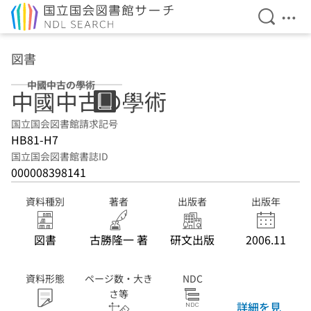
検索を開
メニ
本文へ移動
図書
中國中古の學術
中國中古の學術
国立国会図書館請求記号
HB81-H7
国立国会図書館書誌ID
000008398141
資料種別
著者
出版者
出版年
図書
古勝隆一 著
研文出版
2006.11
資料形態
ページ数・大き
NDC
さ等
詳細を見