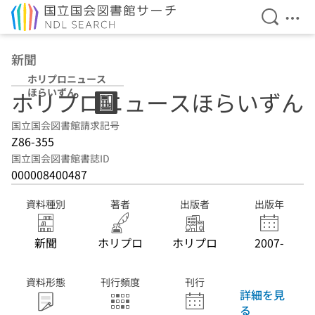
検索を開
メニ
本文へ移動
新聞
ホリプロニュース
ほらいずん
ホリプロニュースほらいずん
国立国会図書館請求記号
Z86-355
国立国会図書館書誌ID
000008400487
資料種別
著者
出版者
出版年
新聞
ホリプロ
ホリプロ
2007-
資料形態
刊行頻度
刊行
詳細を見
る