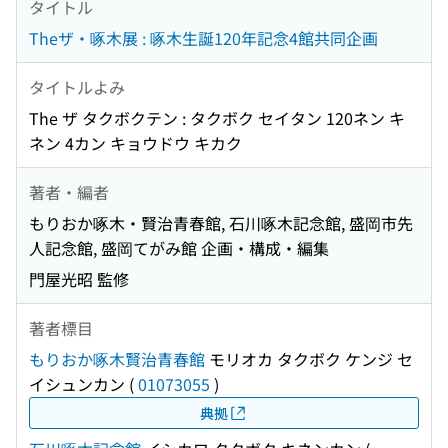
タイトル
Theザ・啄木展 : 啄木生誕120年記念4館共同企画
タイトルよみ
The ザ タクボクテン : タクボク セイタン 120ネン キ
ネン 4カン キョウドウ キカク
著者・編者
もりおか啄木・賢治青春館, 石川啄木記念館, 盛岡市先
人記念館, 盛岡てがみ館 企画・構成・編集
門屋光昭 監修
著者標目
もりおか啄木賢治青春館
モリオカ タクボク ケンジ セ
イシュンカン
(
01073055
)
典拠