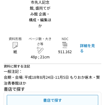
市先人記念
館, 盛岡てが
み館 企画・
構成・編集ほ
か
資料形態
ページ数・大き
NDC
さ等
詳細を見
る
紙
911.162
48p ; 21cm
資料に関する注記
一般注記：
会期・会場: 平成18年8月24日-11月5日 もりおか啄木・賢
治青春館ほか
書店で探す
書店で探す