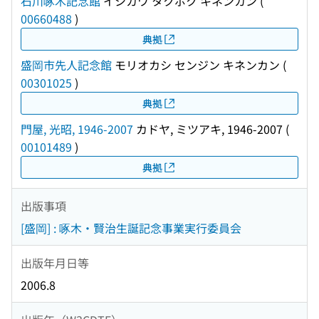
石川啄木記念館
イシカワ タクボク キネンカン
(
00660488
)
典拠
盛岡市先人記念館
モリオカシ センジン キネンカン
(
00301025
)
典拠
門屋, 光昭, 1946-2007
カドヤ, ミツアキ, 1946-2007
(
00101489
)
典拠
出版事項
[盛岡] : 啄木・賢治生誕記念事業実行委員会
出版年月日等
2006.8