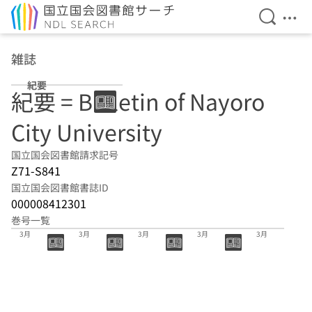
検索を開
メニ
本文へ移動
雑誌
紀要
紀要 = Bulletin of Nayoro
City University
国立国会図書館請求記号
Z71-S841
国立国会図書館書誌ID
000008412301
巻号一覧
20巻 2026年
19巻 2025年
18巻 2024年
17巻 2023年
16巻 2022年
3月
3月
3月
3月
3月