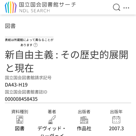
検索を開
メニ
本文へ移動
図書
表紙は所蔵館によって異なることが
ヘルプページへのリンク
あります
新自由主義 : その歴史的展開
と現在
国立国会図書館請求記号
DA43-H19
国立国会図書館書誌ID
000008458435
資料種別
著者
出版者
出版年
図書
デヴィッド・
作品社
2007.3
ハーヴェイ