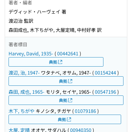
著者・編者
デヴィッド・ハーヴェイ 著
渡辺治 監訳
森田成也, 木下ちがや, 大屋定晴, 中村好孝 訳
著者標目
Harvey, David, 1935-
(
00442641
)
典拠
渡辺, 治, 1947-
ワタナベ, オサム, 1947-
(
00154244
)
典拠
森田, 成也, 1965-
モリタ, セイヤ, 1965-
(
00547196
)
典拠
木下, ちがや
キノシタ, チガヤ
(
01079186
)
典拠
大屋, 定晴
オオヤ, サダハル
(
00940350
)