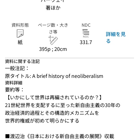
著ほか
資料形態
ページ数・大き
NDC
さ等
詳細を見
る
紙
331.7
395p ; 20cm
資料に関する注記
一般注記：
原タイトル: A brief history of neoliberalism
資料詳細
要約等：
【いかにして世界は再編されているのか？】

21世紀世界を支配するに至った新自由主義の30年の

政治経済的過程とその構造的メカニズムを

世界的権威が初めて明らかにする

■渡辺治《日本における新自由主義の展開》収載
