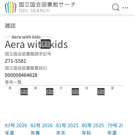
検索を開
メニ
本文へ移動
雑誌
Aera with kids
Aera with kids
国立国会図書館請求記号
Z71-S581
国立国会図書館書誌ID
000008464828
巻号一覧
83号 2026年
82号 2026年
81号 2025年
80号 2025年
79号 2025年
夏
春
冬
秋
夏
83号 2026
82号 2026
81号 2025
80号 2025
79号 2025
年夏
年春
年冬
年秋
年夏