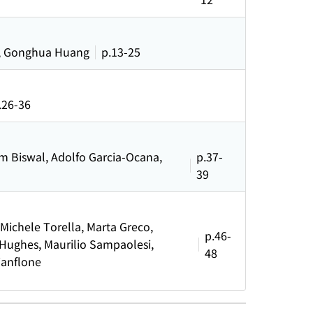
g, Gonghua Huang
p.13-25
.26-36
yam Biswal, Adolfo Garcia-Ocana,
p.37-
39
る
Michele Torella, Marta Greco,
p.46-
-Hughes, Maurilio Sampaolesi,
48
ianflone