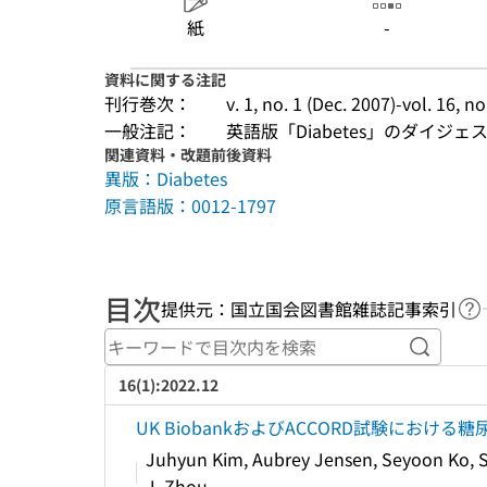
紙
-
資料に関する注記
刊行巻次：
v. 1, no. 1 (Dec. 2007)-vol. 16, 
一般注記：
英語版「Diabetes」のダイジェ
関連資料・改題前後資料
異版：Diabetes
原言語版：0012-1797
目次
提供元：国立国会図書館雑誌記事索引
ヘ
キーワ
16(1):2022.12
UK BiobankおよびACCORD試験に
Juhyun Kim, Aubrey Jensen, Seyoon Ko, Sr
J. Zhou