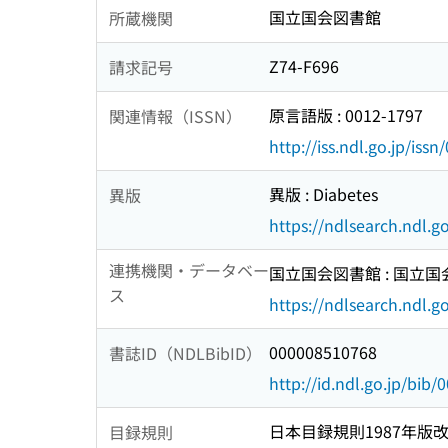
国立国会図書館
所蔵機関
Z74-F696
請求記号
原言語版 : 0012-1797
関連情報（ISSN）
http://iss.ndl.go.jp/iss
異版 : Diabetes
異版
https://ndlsearch.ndl.
連携機関・データベー
国立国会図書館 : 国立
ス
https://ndlsearch.ndl.go
000008510768
書誌ID（NDLBibID）
http://id.ndl.go.jp/bib
日本目録規則1987年版
目録規則