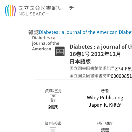
本文へ移動
雑誌
Diabetes : a journal of the American Diabe
Diabetes : a
journal of the
Diabetes : a journal of
American
16巻1号 2022年12月
Diabetes
Association 16巻
日本語版
1号 2022年12月
Z74-F6
国立国会図書館請求記号
日本語版
00000851
国立国会図書館書誌ID
資料種別
著者
Wiley Publishing
Japan K. Kほか
雑誌
資料形態
刊行頻度