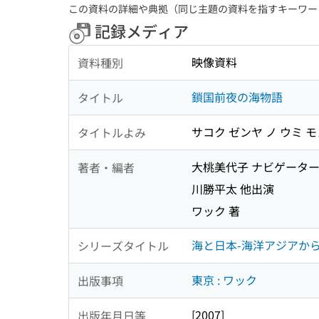
この資料の詳細や典拠（同じ主題の資料を指すキーワー
記録メディア
映像資料
資料種別
鎖国前夜の海物語
タイトル
サコク ゼンヤ ノ ウミ 
タイトルよみ
大桃美代子 ナビゲータ
著者・編者
川勝平太 他出演
ワック 著
海と日本-海洋アジアからの
シリーズタイトル
東京 : ワック
出版事項
[2007]
出版年月日等