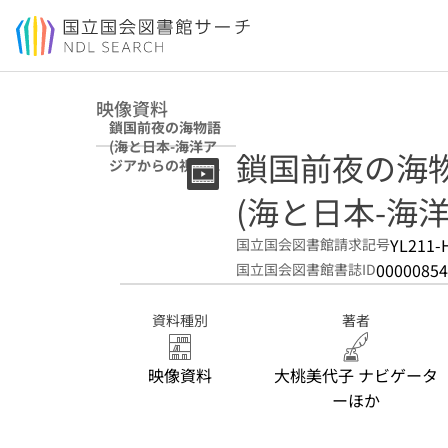
本文へ移動
映像資料
鎖国前夜の海物語
(海と日本-海洋ア
鎖国前夜の海
ジアからの視点 ;
1)
(海と日本-海洋
YL211-
国立国会図書館請求記号
00000854
国立国会図書館書誌ID
資料種別
著者
映像資料
大桃美代子 ナビゲータ
ーほか