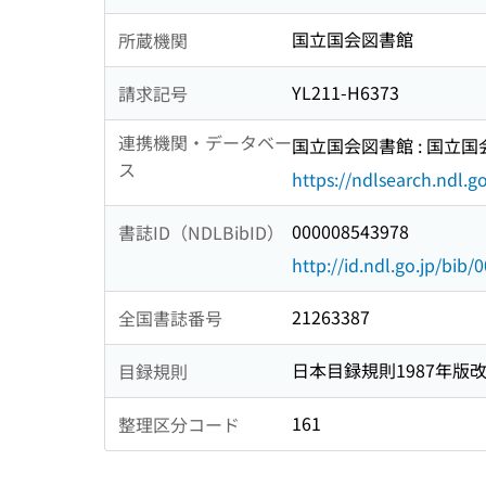
国立国会図書館
所蔵機関
YL211-H6373
請求記号
連携機関・データベー
国立国会図書館 : 国立
ス
https://ndlsearch.ndl.go
000008543978
書誌ID（NDLBibID）
http://id.ndl.go.jp/bib
21263387
全国書誌番号
日本目録規則1987年版
目録規則
161
整理区分コード