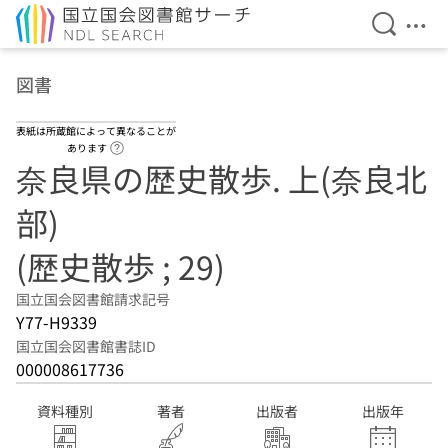
検索を開
メニ
本文へ移動
図書
表紙は所蔵館によって異なることが
ヘルプページへのリンク
あります
奈良県の歴史散歩. 上(奈良北
部)
(歴史散歩 ; 29)
国立国会図書館請求記号
Y77-H9339
国立国会図書館書誌ID
000008617736
資料種別
著者
出版者
出版年