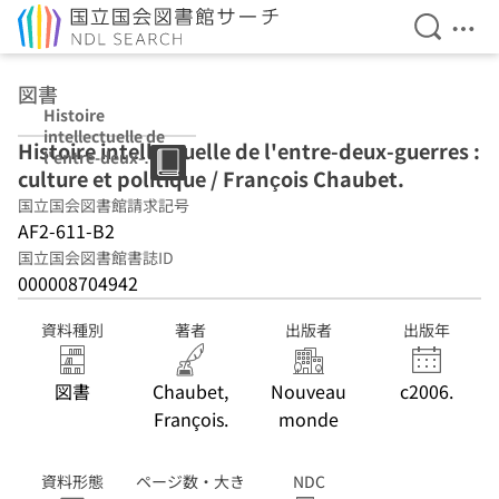
検索を開
メニ
本文へ移動
図書
Histoire
intellectuelle de
Histoire intellectuelle de l'entre-deux-guerres :
l'entre-deux-
culture et politique / François Chaubet.
guerres : culture
et politique /
国立国会図書館請求記号
François
AF2-611-B2
Chaubet.
国立国会図書館書誌ID
000008704942
資料種別
著者
出版者
出版年
図書
Chaubet,
Nouveau
c2006.
François.
monde
資料形態
ページ数・大き
NDC