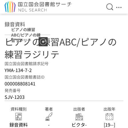
検索を開
メニ
本文へ移動
録音資料
ピアノの練習
ABC/ピアノの練
ピアノの練習ABC/ピアノの
習ラジリテ
練習ラジリテ
国立国会図書館請求記号
YMA-134-7-2
国立国会図書館書誌ID
000008808141
発売番号
SJV-1203
資料種別
著者
出版者
出版年
録音資料
-
ビクタ-
[19--]