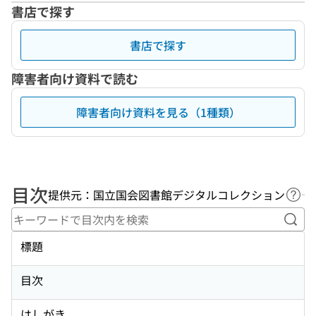
書店で探す
書店で探す
障害者向け資料で読む
障害者向け資料を見る（1種類）
目次
提供元：国立国会図書館デジタルコレクション
ヘル
キー
標題
目次
はしがき