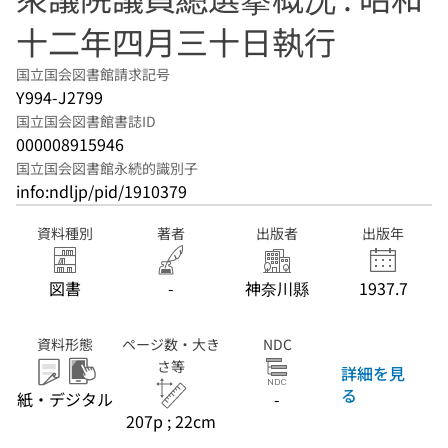
十二年四月三十日執行
国立国会図書館請求記号
Y994-J2799
国立国会図書館書誌ID
000008915946
国立国会図書館永続的識別子
info:ndljp/pid/1910379
資料種別
著者
出版者
出版年
図書
-
神奈川縣
1937.7
資料形態
ページ数・大き
NDC
さ等
詳細を見
る
紙・デジタル
-
207p ; 22cm