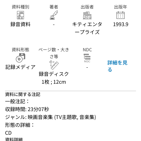
資料種別
著者
出版者
出版年
録音資料
-
キティエンタ
1993.9
ープライズ
資料形態
ページ数・大き
NDC
さ等
詳細を見
記録メディア
-
る
録音ディスク
1枚 ; 12cm
資料に関する注記
一般注記：
収録時間: 23分07秒
ジャンル: 映画音楽集 (TV主題歌, 音楽集)
形態の詳細：
CD
資料詳細