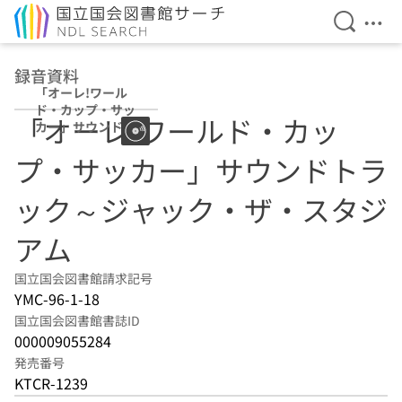
検索を開
メニ
本文へ移動
録音資料
「オーレ!ワール
ド・カップ・サッ
「オーレ!ワールド・カッ
カー」サウンドト
ラック～ジャッ
プ・サッカー」サウンドトラ
ク・ザ・スタジア
ム
ック～ジャック・ザ・スタジ
アム
国立国会図書館請求記号
YMC-96-1-18
国立国会図書館書誌ID
000009055284
発売番号
KTCR-1239