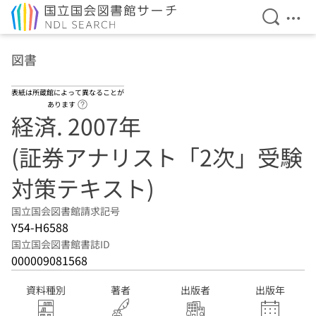
検索を開
メニ
本文へ移動
図書
表紙は所蔵館によって異なることが
ヘルプページへのリンク
あります
経済. 2007年
(証券アナリスト「2次」受験
対策テキスト)
国立国会図書館請求記号
Y54-H6588
国立国会図書館書誌ID
000009081568
資料種別
著者
出版者
出版年